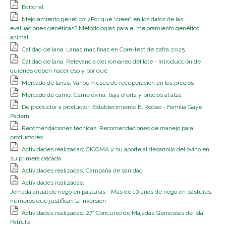
Editorial
Mejoramiento genético: ¿Por qué “creer” en los datos de las
evaluaciones genéticas? Metodologías para el mejoramiento genético
animal
Calidad de lana: Lanas más finas en Core-test de zafra 2025
Calidad de lana: Relevancia del romaneo del lote - Introducción de
quiénes deben hacer eso y por qué
Mercado de lanas: Varios meses de recuperación en los precios
Mercado de carne: Carne ovina: baja oferta y precios al alza
De productor a productor: Establecimiento El Rodeo - Familia Gaye
Padern
Recomendaciones técnicas: Recomendaciones de manejo para
productores
Actividades realizadas: CICOMA y su aporte al desarrollo del ovino en
su primera década
Actividades realizadas: Campaña de sanidad
Actividades realizadas:
Jornada anual de riego en pasturas - Más de 10 años de riego en pasturas:
números que justifican la inversión
Actividades realizadas: 27° Concurso de Majadas Generales de Isla
Patrulla