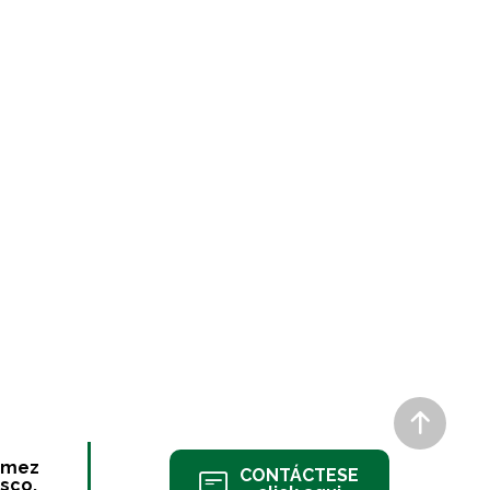
ómez
CONTÁCTESE
sco.