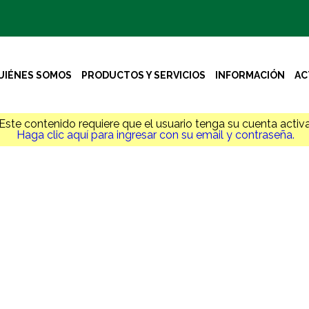
UIÉNES SOMOS
PRODUCTOS Y SERVICIOS
INFORMACIÓN
AC
Este contenido requiere que el usuario tenga su cuenta activa
Haga clic aquí para ingresar con su email y contraseña.