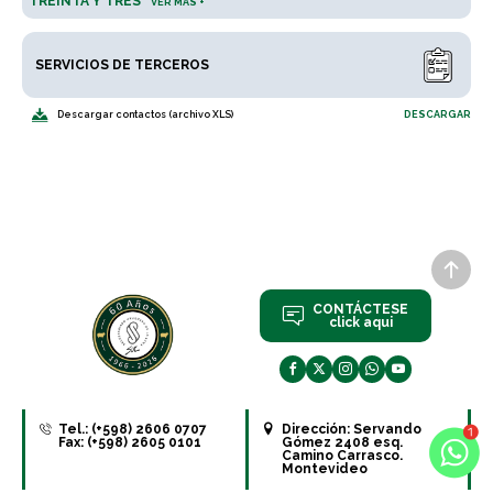
TREINTA Y TRES
VER MÁS +
SERVICIOS DE TERCEROS
Descargar contactos (archivo XLS)
DESCARGAR
CONTÁCTESE
click aqui
Tel.: (+598) 2606 0707
Dirección:
Servando
Fax: (+598) 2605 0101
Gómez 2408 esq.
Camino Carrasco.
Montevideo