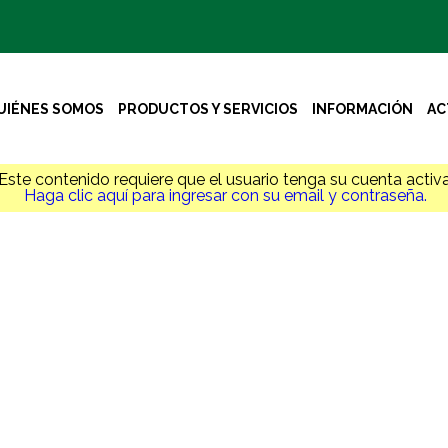
UIÉNES SOMOS
PRODUCTOS Y SERVICIOS
INFORMACIÓN
AC
Este contenido requiere que el usuario tenga su cuenta activa
Haga clic aquí para ingresar con su email y contraseña.