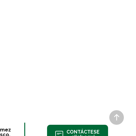
ómez
CONTÁCTESE
sco.