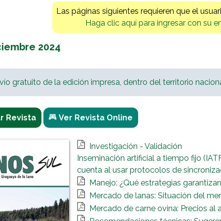
Las páginas siguientes requieren que el usuar
Haga clic aquí para ingresar con su e
iciembre 2024
nvío gratuito de la edición impresa, dentro del territorio naciona
 Revista
Ver Revista Online
Investigación - Validación
Inseminación artificial a tiempo fijo (I
cuenta al usar protocolos de sincroniza
Manejo: ¿Qué estrategias garantizan
Mercado de lanas: Situación del mer
Mercado de carne ovina: Precios al 