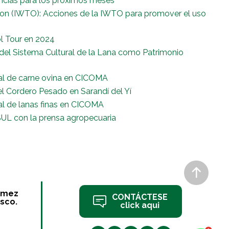
cias para los próximos meses
tion (IWTO): Acciones de la IWTO para promover el uso
l Tour en 2024
 del Sistema Cultural de la Lana como Patrimonio
ual de carne ovina en CICOMA
el Cordero Pesado en Sarandí del Yí
al de lanas finas en CICOMA
SUL con la prensa agropecuaria
ómez
CONTÁCTESE
sco.
click aqui