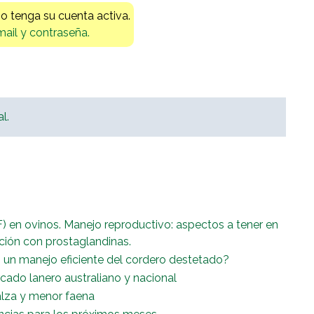
io tenga su cuenta activa.
mail y contraseña.
l.
ATF) en ovinos. Manejo reproductivo: aspectos a tener en
ción con prostaglandinas.
 un manejo eficiente del cordero destetado?
cado lanero australiano y nacional
alza y menor faena