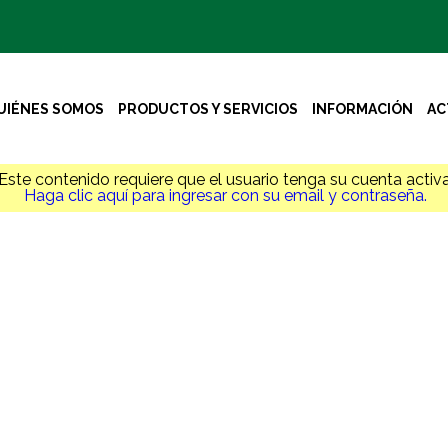
UIÉNES SOMOS
PRODUCTOS Y SERVICIOS
INFORMACIÓN
AC
Este contenido requiere que el usuario tenga su cuenta activa
Haga clic aquí para ingresar con su email y contraseña.