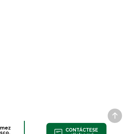
ómez
CONTÁCTESE
sco.