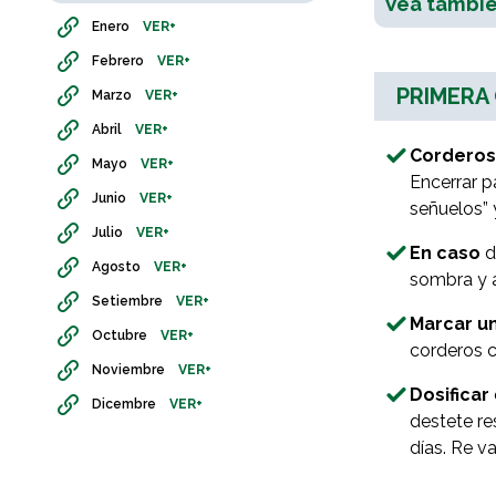
Vea tambié
Enero
VER+
Febrero
VER+
PRIMERA
Marzo
VER+
Abril
VER+
Corderos
Mayo
VER+
Encerrar p
Junio
VER+
señuelos” 
Julio
VER+
En caso
d
Agosto
VER+
sombra y a
Setiembre
VER+
Marcar un
Octubre
VER+
corderos c
Noviembre
VER+
Dosificar
Dicembre
VER+
destete re
días. Re v