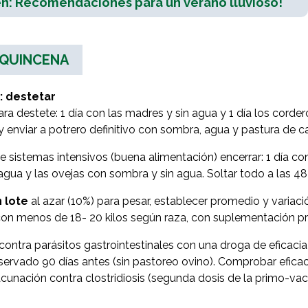
n: Recomendaciones para un verano lluvioso!
 QUINCENA
: destetar
ara destete: 1 día con las madres y sin agua y 1 día los corder
y enviar a potrero definitivo con sombra, agua y pastura de 
e sistemas intensivos (buena alimentación) encerrar: 1 día con
gua y las ovejas con sombra y sin agua. Soltar todo a las 48
 lote
al azar (10%) para pesar, establecer promedio y variació
on menos de 18- 20 kilos según raza, con suplementación pr
contra parásitos gastrointestinales con una droga de eficacia
servado 90 días antes (sin pastoreo ovino). Comprobar eficac
acunación contra clostridiosis (segunda dosis de la primo-vac