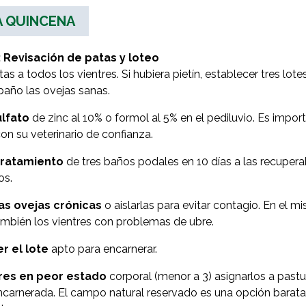
 QUINCENA
Revisación de patas y loteo
as a todos los vientres. Si hubiera pietín, establecer tres lote
baño las ovejas sanas.
ulfato
de zinc al 10% o formol al 5% en el pediluvio. Es impor
on su veterinario de confianza.
tratamiento
de tres baños podales en 10 días a las recuperabl
os.
las ovejas crónicas
o aislarlas para evitar contagio. En el mis
mbién los vientres con problemas de ubre.
r el lote
apto para encarnerar.
res en peor estado
corporal (menor a 3) asignarlos a pastu
carnerada. El campo natural reservado es una opción barata