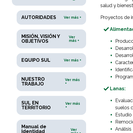
salud y bienest
AUTORIDADES
Proyectos de i
Ver más +
Alimentac
MISIÓN, VISIÓN Y
Ver
OBJETIVOS
Producci
más +
Desarro
Desarrol
EQUIPO SUL
Ver más +
Caracter
Identifi
Programa
NUESTRO
Ver más
TRABAJO
+
Lanas:
Evaluac
SUL EN
Ver más
TERRITORIO
suelos 
+
Estudio 
Remoción
Manual de
Análisis
Ver
Identidad