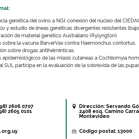
mal:
ncia genética del ovino a NGI: conexión del núcleo del CIED
lo y estudio de líneas genéticas divergentes resistentes (baj
ación de material genético Australiano (Rylyngton).
s sobre la vacuna BarverVax contra Haemonchus contortus.
ón sobre drogas antihelmínticas.
s epidemiológicos de las miasis cutáneas a Cochliomyia hom
al SUL participa en la evaluación de la sobrevida de las pu
+598) 2606 0707
Dirección:
Servando G
598) 2605 0101
2408 esq. Camino Carra
Montevideo
.org.uy
Código postal: 13000