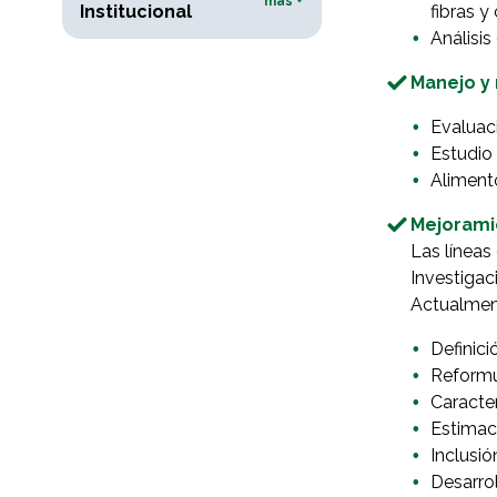
más +
Institucional
fibras y
Análisi
Manejo y
Evaluac
Estudio 
Alimento
Mejorami
Las líneas
Investigac
Actualment
Definici
Reformu
Caracte
Estimac
Inclusi
Desarrol