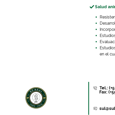
Salud ani
Resiste
Desarrol
Incorpor
Estudio
Evaluaci
Estudio
en el cu
Tel.: (
Fax: (+
sul@sul