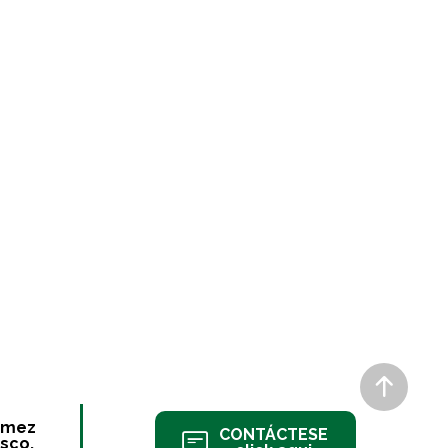
ómez
CONTÁCTESE
sco.