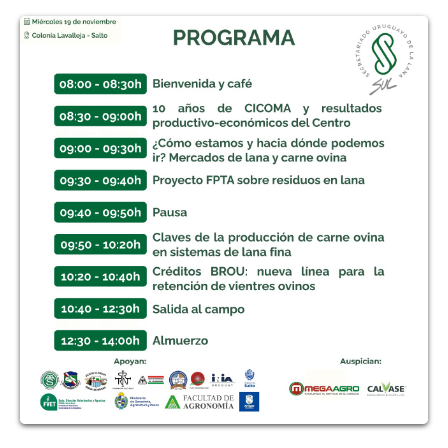
sistemas de lana fina - José Francisco Ramos
354 Views
35:09
Proyecto FPTA sobre residuos en lana - Ignacio
Abella
58 Views
16:09
Mercados de lana y carne ovina - Josefina
Sanguinetti
225 Views
27:28
10 años de CICOMA y resultados productivo -
económicos - Matías Orihuela
81 Views
33:52
Jornada anual de CICOMA 2025 - Entrevista a
Alfredo Fros - Presidente de SUL